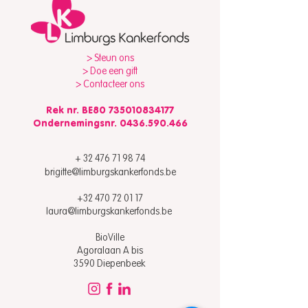
> Steun ons
> Doe een gift
> Contacteer ons
Rek nr. BE80
735010834177
Ondernemingsnr.
0436.590.466
+ 32 476 71 98 74
brigitte@limburgskankerfonds.be
​​+32 470 72 01 17
laura@limburgskankerfonds.be
BioVille
Agoralaan A bis
3590 Diepenbeek