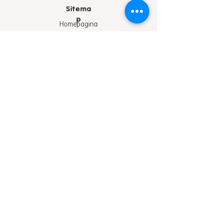
Sitema
p
Homepagina
Wie is LIKAF
Projecten
Laatste nieuws
Ambassadeurs
Legaten
Organiseer een actie
Sponsor ons
Disclaimer
|
Cookies
|
Privacy Policy