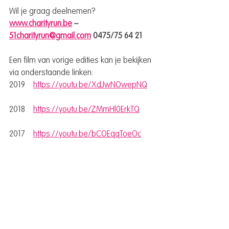
Wil je graag deelnemen? 
www.charityrun.be
 – 
51charityrun@gmail.com
 0475/75 64 21
Een film van vorige edities kan je bekijken 
via onderstaande linken: 
2019    
https://youtu.be/XdJwNOwepNQ
2018    
https://youtu.be/ZMmHl0ErkTQ
2017    
https://youtu.be/bCOEqqToeOc