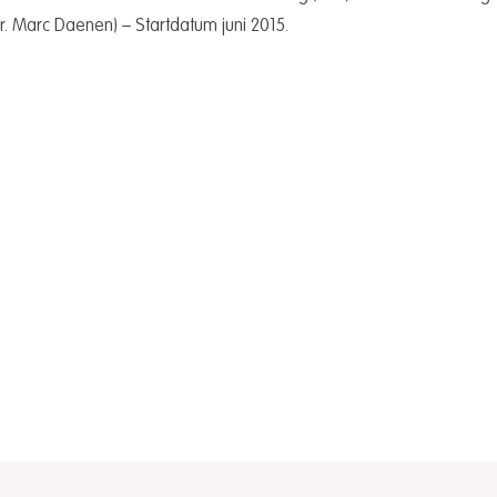
r. Marc Daenen) – Startdatum juni 2015.
Kanker anders belicht:
Verb