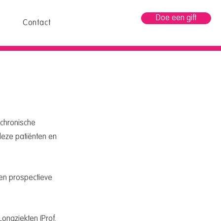
Doe een gift
Contact
chronische 
deze patiënten en 
en prospectieve 
ongziekten (Prof. 