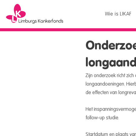
Wie is LIKAF
Onderzoe
longaan
Zijn onderzoek richt zi
longaandoeningen. Hierbi
de effecten van longreval
Het inspanningsvermogen
follow-up studie.
Startdatum en plaats van