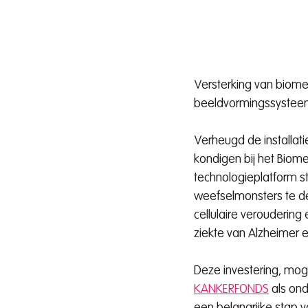
Versterking van biom
beeldvormingssysteem 
Verheugd de installa
kondigen bij het Biome
technologieplatform st
weefselmonsters te de
cellulaire verouderin
ziekte van Alzheimer e
Deze investering, mog
KANKERFONDS
als on