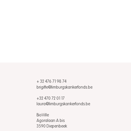
+ 32 476 71 98 74
brigitte@limburgskankerfonds.be
​​+32 470 72 01 17
laura@limburgskankerfonds.be
Cheque overhandiging
Cheq
BioVille
Charity Run 2025
Bist
Agoralaan A bis
3590 Diepenbeek