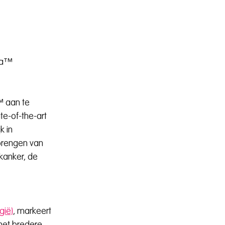
ma™ 
 aan te 
e-of-the-art 
 in 
brengen van 
kanker, de 
gië)
, markeert 