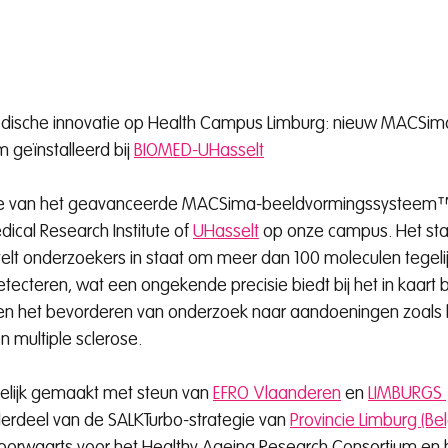
edische innovatie op Health Campus Limburg: nieuw MACSi
geïnstalleerd bij
BIOMED-UHasselt
tie van het geavanceerde MACSima-beeldvormingssysteem™
dical Research Institute of
UHasselt
op onze campus. Het stat
elt onderzoekers in staat om meer dan 100 moleculen tegelijk
tecteren, wat een ongekende precisie biedt bij het in kaart 
g en het bevorderen van onderzoek naar aandoeningen zoals 
n multiple sclerose.
elijk gemaakt met steun van
EFRO Vlaanderen
en
LIMBURGS 
derdeel van de SALKTurbo-strategie van
Provincie Limburg (Bel