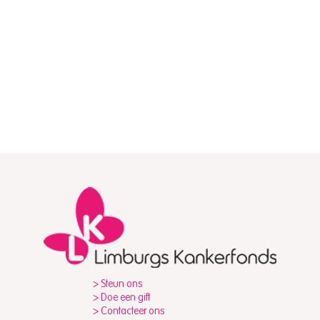
Het Limburgs Kankerfonds
> Steun ons
schenkt 100.000 euro aan
> Doe een gift
Pancreas Fonds van het
> Contacteer ons