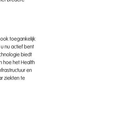
het bredere 
ook toegankelijk 
u nu actief bent 
chnologie biedt 
 hoe het Health 
rastructuur en 
 ziekten te 