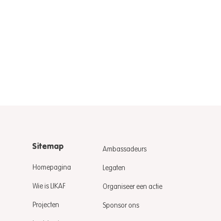
Sitemap
Ambassadeurs
Homepagina
Legaten
Wie is LIKAF
Organiseer een actie
ue overhandiging
ro Oude God
Projecten
Sponsor ons