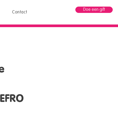
Doe een gift
Contact
e
 EFRO