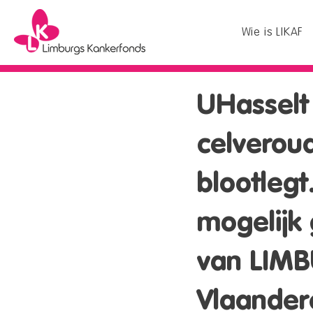
Wie is LIKAF
UHasselt 
celveroud
blootlegt
mogelijk
van LIM
Vlaander