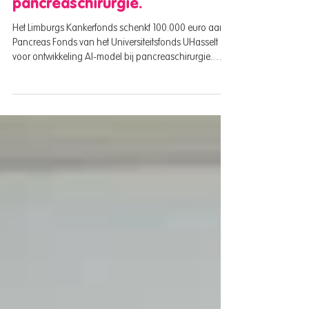
Universiteitsfonds UHasselt
voor ontwikkeling AI-model bij
pancreaschirurgie.
Het Limburgs Kankerfonds schenkt 100.000 euro aan
Pancreas Fonds van het Universiteitsfonds UHasselt
voor ontwikkeling AI-model bij pancreaschirurgie.
Dankzij deze steun kunnen onderzoekers van UHasselt
en het Limburg Clinical Research Center (LCRC); Jessa
Ziekenhuis en het ZOL, een innovatief AI-model
ontwikkelen dat chirurgen ondersteunt bij complexe
pancreasoperaties. Pancreaskanker is één van de
meest agressieve en moeilijk te behandelen vormen
van kanker. Vaak wordt de z